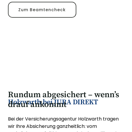
Zum Beamtencheck
Rundum abgesichert – wenn’s
Holzwarth bei JURA DIREKT
drauf ankommt
Bei der Versicherungsagentur Holzwarth tragen
wir Ihre Absicherung ganzheitlich: vom