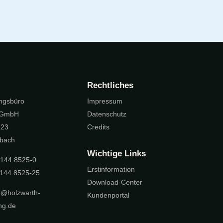
Rechtliches
ungsbüro
Impressum
 GmbH
Datenschutz
 23
Credits
bach
Wichtige Links
7144 8525-0
Erstinformation
7144 8525-25
Download-Center
o@holzwarth-
Kundenportal
ng.de